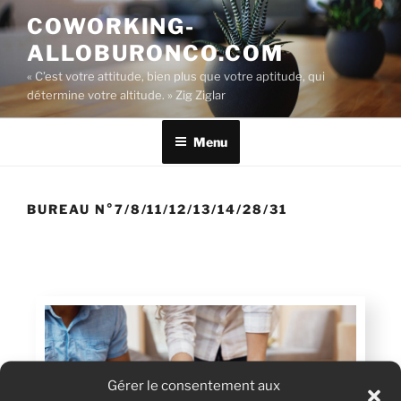
COWORKING-
ALLOBURONCO.COM
« C’est votre attitude, bien plus que votre aptitude, qui
détermine votre altitude. » Zig Ziglar
Menu
BUREAU N°7/8/11/12/13/14/28/31
Gérer le consentement aux