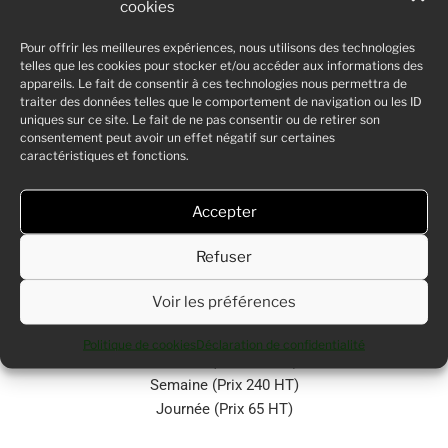
cookies
Pour offrir les meilleures expériences, nous utilisons des technologies
telles que les cookies pour stocker et/ou accéder aux informations des
appareils. Le fait de consentir à ces technologies nous permettra de
traiter des données telles que le comportement de navigation ou les ID
uniques sur ce site. Le fait de ne pas consentir ou de retirer son
consentement peut avoir un effet négatif sur certaines
caractéristiques et fonctions.
BUREAU PREMIUM
Accepter
Bureau fermé
Refuser
Bureau 2 postes
Voir les préférences
Semestre (4100 € HT)
Trimestre (2200 € HT)
Politique de cookies
Déclaration de confidentialité
Mensuel (Prix 840 HT)
Semaine (Prix 240 HT)
Journée (Prix 65 HT)