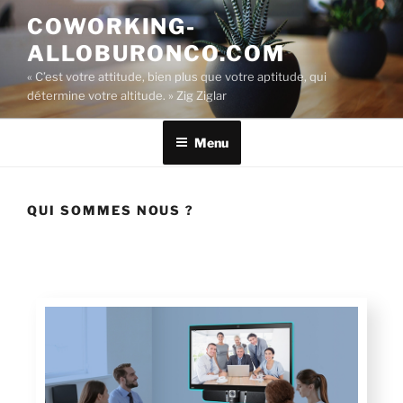
COWORKING-
ALLOBURONCO.COM
« C’est votre attitude, bien plus que votre aptitude, qui
détermine votre altitude. » Zig Ziglar
Menu
QUI SOMMES NOUS ?