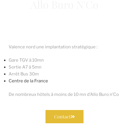
Allo Buro N'Co
Des aménagements attractifs, conçus pour la
collaboration et le développement de votre réseau
professionnel
Valence nord une implantation stratégique :
Gare TGV à 10mn
Sortie A7 à 5mn
Arrêt Bus 30m
Centre de la France
De nombreux hôtels à moins de 10 mn d’Allo Buro n’Co
Contact