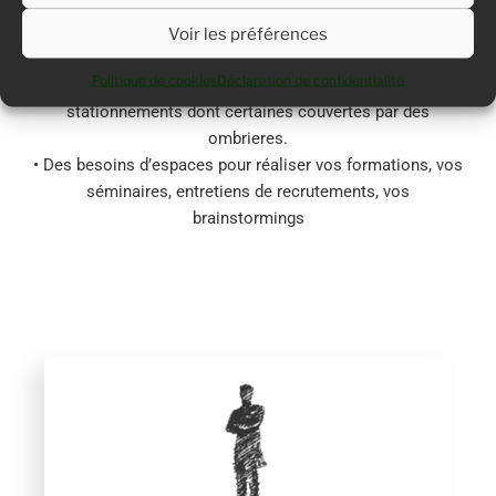
avec des intervenants de prestataires extérieurs
• A votre service, des bornes de r
echarges électriques
Voir les préférences
pour vos véhicules
Politique de cookies
Déclaration de confidentialité
•
Un grand parking privatif
disposant de 87 places de
stationnements dont certaines couvertes par des
ombrieres.
• Des besoins d’espaces pour réaliser vos formations, vos
séminaires, entretiens de recrutements, vos
brainstormings