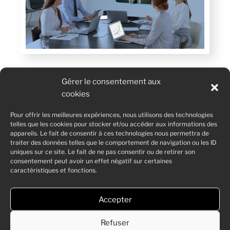
L’ANIMATION DU SITE
Gérer le consentement aux
cookies
• D’être convié au moins une fois par mois à un
Pour offrir les meilleures expériences, nous utilisons des technologies
événement
vous permettant de vous informer et de
telles que les cookies pour stocker et/ou accéder aux informations des
appareils. Le fait de consentir à ces technologies nous permettra de
rencontrer d’autres sphères professionnelles ;
traiter des données telles que le comportement de navigation ou les ID
• D’avoir accès à des services dédiés de téléphonie,
uniques sur ce site. Le fait de ne pas consentir ou de retirer son
d’internet et de photocopie vous permettant la plus
consentement peut avoir un effet négatif sur certaines
caractéristiques et fonctions.
grande mobilité ;
• De bénéficier de
mises en relation.
• De vous aider à organiser vos
évènements
de réceptions
Accepter
professionnelles
• De mettre
à disposition des espaces de restauration
,
Refuser